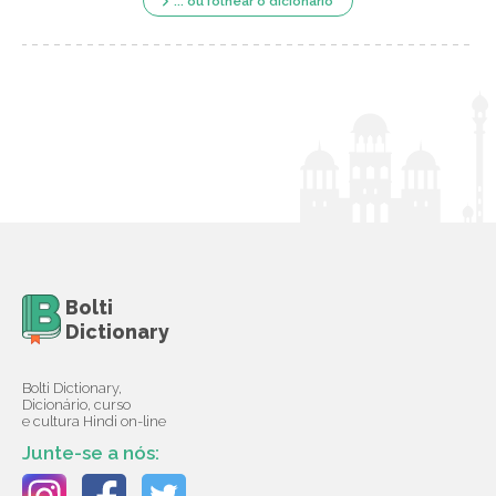
... ou folhear o dicionário
Bolti
Dictionary
Bolti Dictionary,
Dicionário, curso
e cultura Hindi on-line
Junte-se a nós: