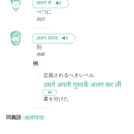
अलग से
べつに
副詞
अलग करना
別
他動
例 :
定義されるべきレベル
उसने अपनी पुस्तकें अलग कर लीं
書を分けた
अलगाना
同義語 :