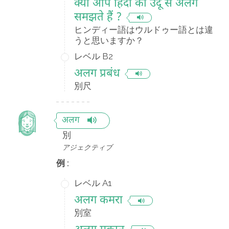
क्या आप हिंदी को उर्दू से अलग
समझते हैं ?
ヒンディー語はウルドゥー語とは違
うと思いますか？
レベル B2
अलग प्रबंध
別尺
अलग
別
アジェクティブ
例 :
レベル A1
अलग कमरा
別室