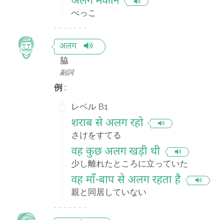
अलग मकान
べっこ
अलग
脇
副詞
例 :
レベル B1
शराब से अलग रहो
さけをすてる
वह कुछ अलग खड़ी थी
少し離れたところに立っていた
वह माँ-बाप से अलग रहता है
親と同居していない