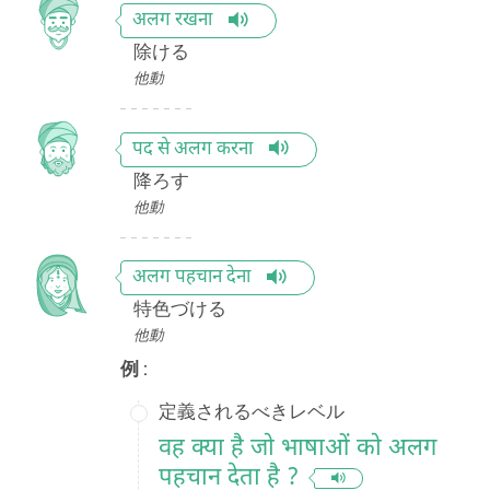
अलग रखना
除ける
他動
पद से अलग करना
降ろす
他動
अलग पहचान देना
特色づける
他動
例 :
定義されるべきレベル
वह क्या है जो भाषाओं को अलग
पहचान देता है ?