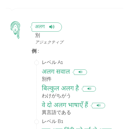
अलग
別
アジェクティブ
例 :
レベル A1
अलग सवाल
別件
बिल्कुल अलग है
わけがちがう
वे दो अलग भाषाएँ हैं
異言語である
レベル B1