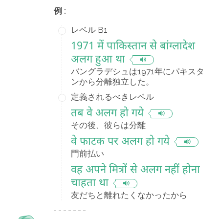
例 :
レベル B1
1971 में पाकिस्तान से बांग्लादेश
अलग हुआ था
バングラデシュは1971年にパキスタ
ンから分離独立した。
定義されるべきレベル
तब वे अलग हो गये
その後、彼らは分離
वे फाटक पर अलग हो गये
門前払い
वह अपने मित्रों से अलग नहीं होना
चाहता था
友だちと離れたくなかったから