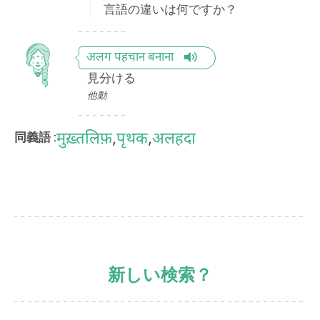
言語の違いは何ですか？
अलग पहचान बनाना
見分ける
他動
मुख़्तलिफ़
,
पृथक
,
अलहदा
同義語 :
新しい検索？