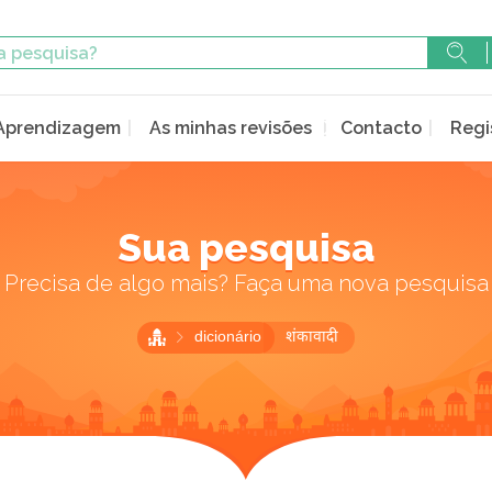
Aprendizagem
As minhas revisões
Contacto
Regi
Sua pesquisa
Precisa de algo mais? Faça uma nova pesquisa
dicionário
शंकावादी