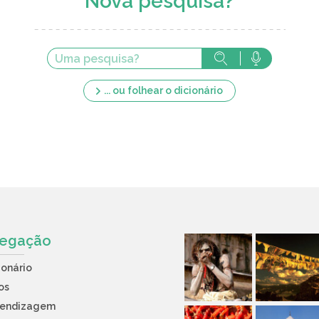
Nova pesquisa?
... ou folhear o dicionário
egação
ionário
os
rendizagem