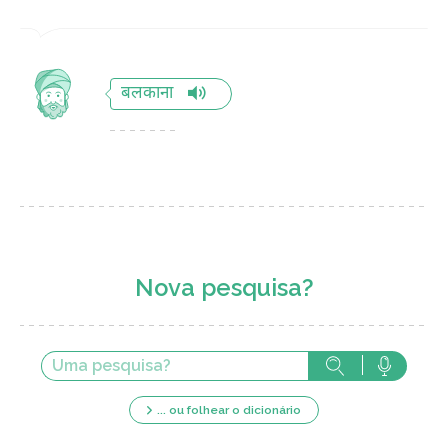
बलकाना
Nova pesquisa?
... ou folhear o dicionário