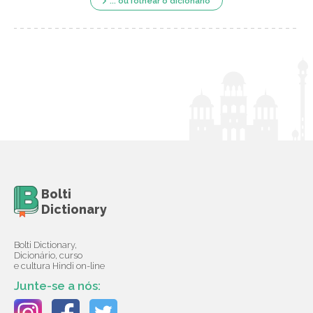
... ou folhear o dicionário
Bolti
Dictionary
Bolti Dictionary,
Dicionário, curso
e cultura Hindi on-line
Junte-se a nós: