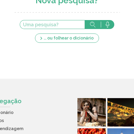
Nova pesquisa?
... ou folhear o dicionário
egação
ionário
os
rendizagem