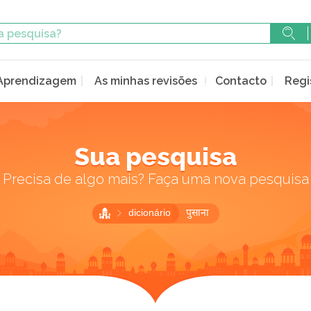
Aprendizagem
As minhas revisões
Contacto
Regi
Sua pesquisa
Precisa de algo mais? Faça uma nova pesquisa
dicionário
पुसाना