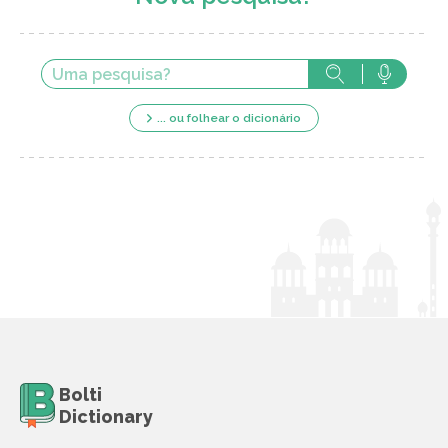
... ou folhear o dicionário
Bolti
Dictionary