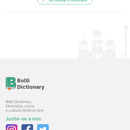
... ou folhear o dicionário
Bolti
Dictionary
Bolti Dictionary,
Dicionário, curso
e cultura Hindi on-line
Junte-se a nós: