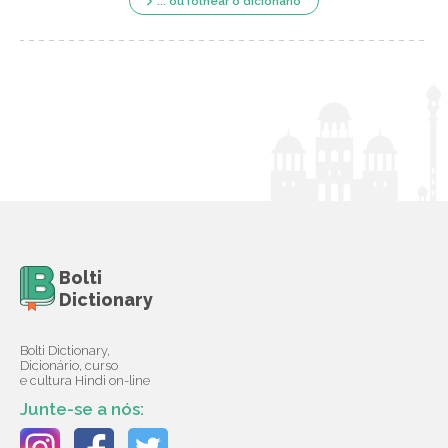
... ou folhear o dicionário
Bolti
Dictionary
Bolti Dictionary,
Dicionário, curso
e cultura Hindi on-line
Junte-se a nós: