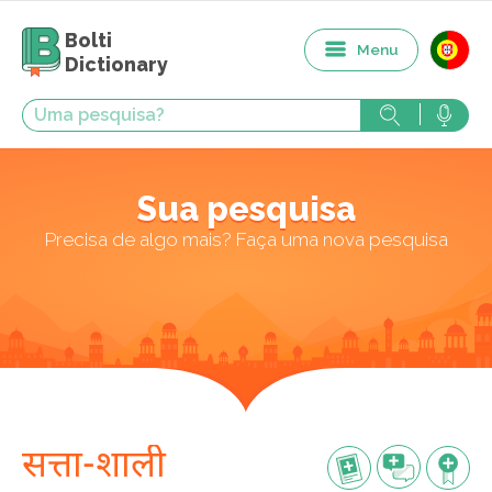
Bolti
Menu
Dictionary
Sua pesquisa
Precisa de algo mais? Faça uma nova pesquisa
सत्ता-शाली