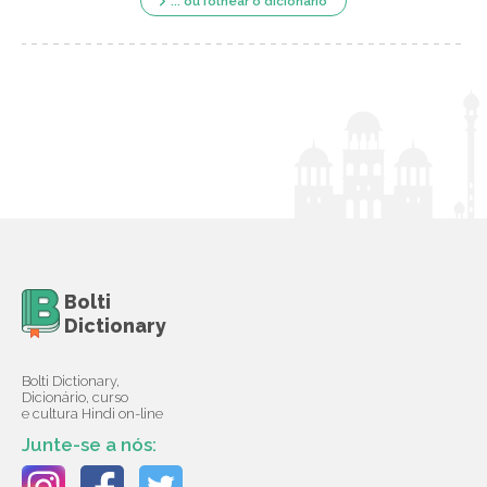
... ou folhear o dicionário
Bolti
Dictionary
Bolti Dictionary,
Dicionário, curso
e cultura Hindi on-line
Junte-se a nós: