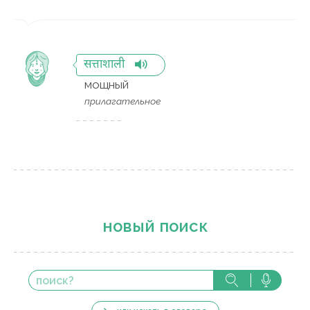
सत्ताशाली
мощный
прилагательное
новый поиск