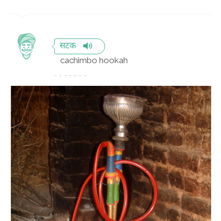
सटक
cachimbo hookah