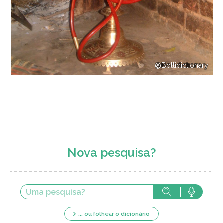
@Boltidictionary
Nova pesquisa?
... ou folhear o dicionário