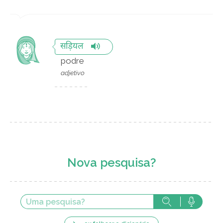
सड़ियल
podre
adjetivo
Nova pesquisa?