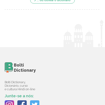
... ou folhear o dicionário
Bolti
Dictionary
Bolti Dictionary,
Dicionário, curso
e cultura Hindi on-line
Junte-se a nós: