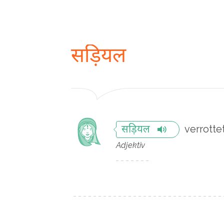
सड़ियल
verrotte
सड़ियल
Adjektiv