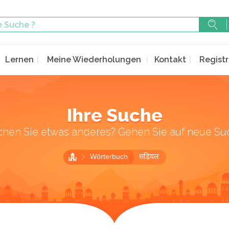
Lernen
Meine Wiederholungen
Kontakt
Registr
Ihre Suche
chen Sie etwas anderes? Gehen Sie auf neue Su
Wörterbuch
सड़ियल