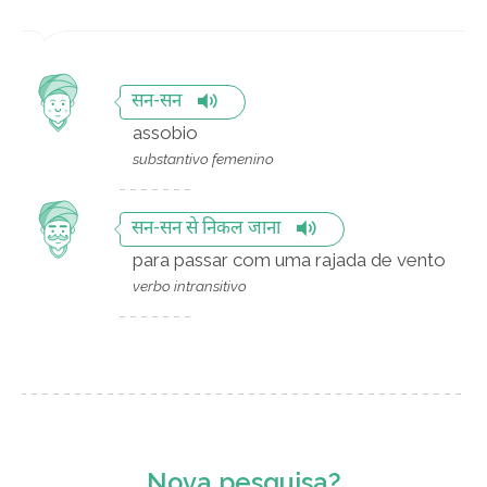
सन-सन
assobio
substantivo femenino
सन-सन से निकल जाना
para passar com uma rajada de vento
verbo intransitivo
Nova pesquisa?