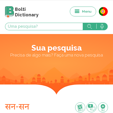
Bolti
Menu
Dictionary
Sua pesquisa
Precisa de algo mais? Faça uma nova pesquisa
सन-सन