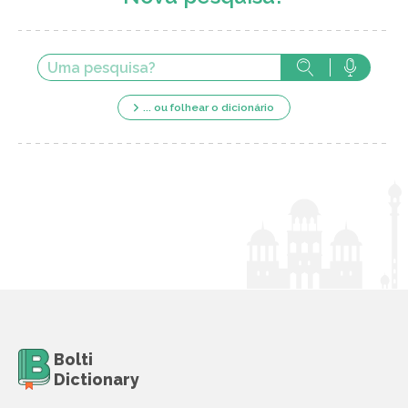
... ou folhear o dicionário
Bolti
Dictionary