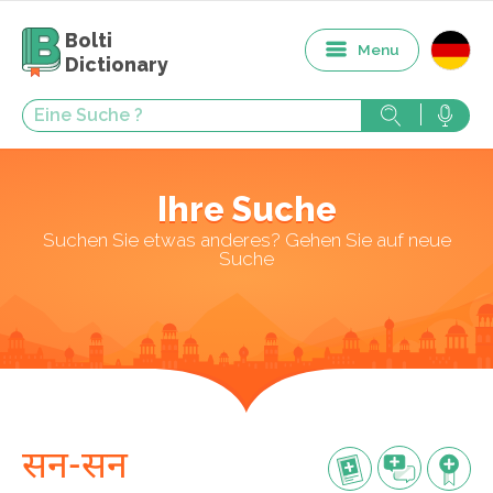
Bolti
Menu
Dictionary
Ihre Suche
Suchen Sie etwas anderes? Gehen Sie auf neue
Suche
सन-सन