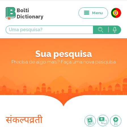
Bolti
Menu
Dictionary
Sua pesquisa
Precisa de algo mais? Faça uma nova pesquisa
संकल्पव्रती