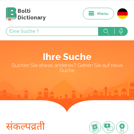
Bolti
Menu
Dictionary
Ihre Suche
Suchen Sie etwas anderes? Gehen Sie auf neue
Suche
संकल्पव्रती