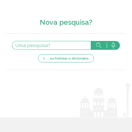
Nova pesquisa?
... ou folhear o dicionário