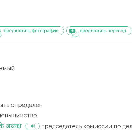
предложить фотографию
предложить перевод
яемый
ыть определен
меньшинство
के अध्यक्ष
председатель комиссии по де