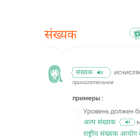
संख्यक
исчисл
संख्यक
прилагательное
примеры :
Уровень должен б
अल्प संख्यक
राष्ट्रीय संख्यक आयोग 