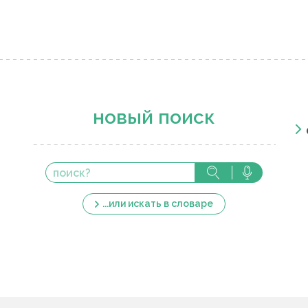
новый поиск
...или искать в словаре