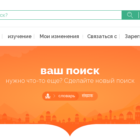
изучение
Мои изменения
Связаться с
Зарег
ваш поиск
нужно что-то еще? Сделайте новый поиск
словарь
संख्यक