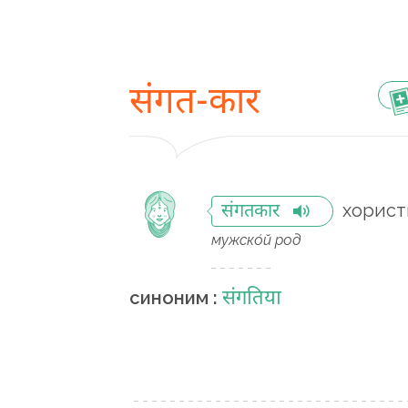
संगत-कार
хорист
संगतकार
мужско́й род
संगतिया
синоним :