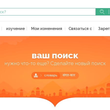
изучение
Мои изменения
Связаться с
Зарег
ваш поиск
нужно что-то еще? Сделайте новый поиск
словарь
संगत-कार