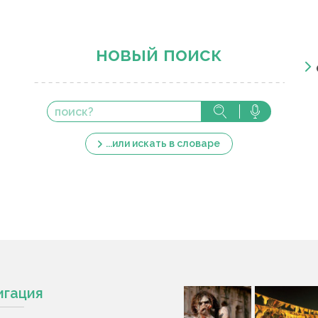
новый поиск
...или искать в словаре
игация