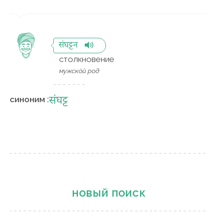
संघट्टन
столкновение
мужско́й род
संघट्ट
синоним :
новый поиск