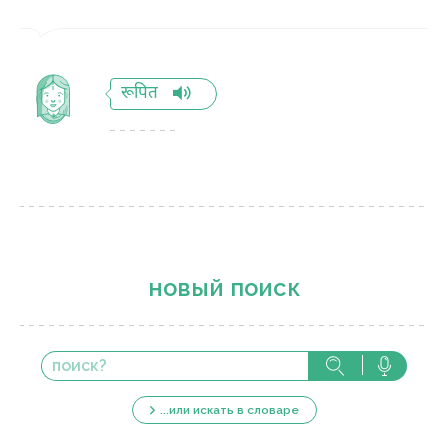
रूपित
новый поиск
...или искать в словаре