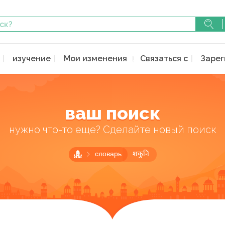
изучение
Мои изменения
Связаться с
Зарег
ваш поиск
нужно что-то еще? Сделайте новый поиск
словарь
शकुनि