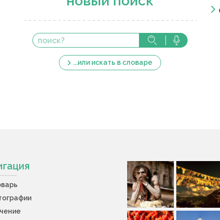
новый поиск
...или искать в словаре
игация
оварь
тографии
учение