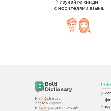
изучайте хинди
с носителями языка
Bolti
нав
Dictionary
сл
Bolti Dictionary,
фо
словарь, уроки
из
и культура хинди онлайн