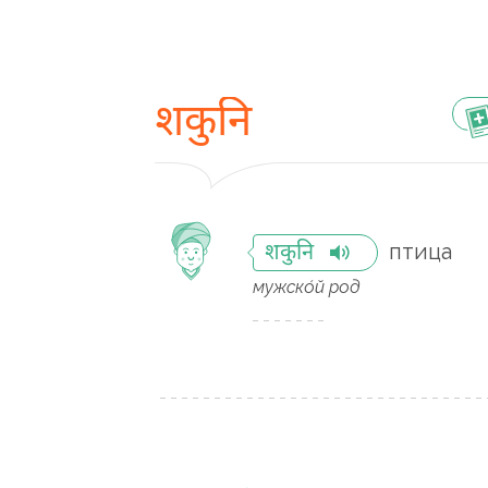
शकुनि
птица
शकुनि
мужско́й род