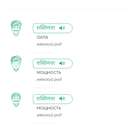
शक्तिमत्ता
сила
же́нский род
शक्तिमत्ता
мощность
же́нский род
शक्तिमत्ता
мощность
же́нский род