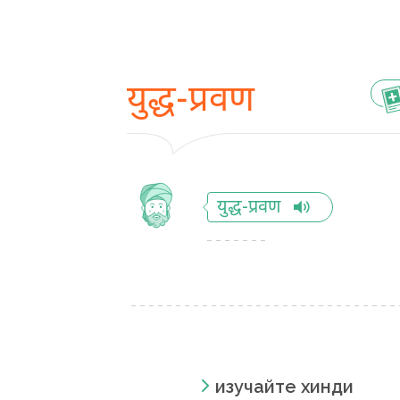
युद्ध-प्रवण
युद्ध-प्रवण
изучайте хинди