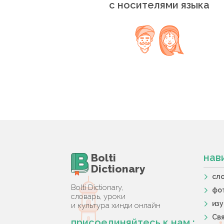
с носителями языка
Bolti
нав
Dictionary
сл
Bolti Dictionary,
фо
словарь, уроки
из
и культура хинди онлайн
Свя
присоединяйтесь к нам :