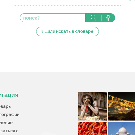
...или искать в словаре
игация
оварь
тографии
учение
заться с