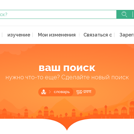
изучение
Мои изменения
Связаться с
Зарег
ваш поиск
нужно что-то еще? Сделайте новый поиск
словарь
युद्ध-प्रवण