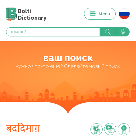
Bolti
Menu
Dictionary
ваш поиск
нужно что-то еще? Сделайте новый поиск
बददिमाग़