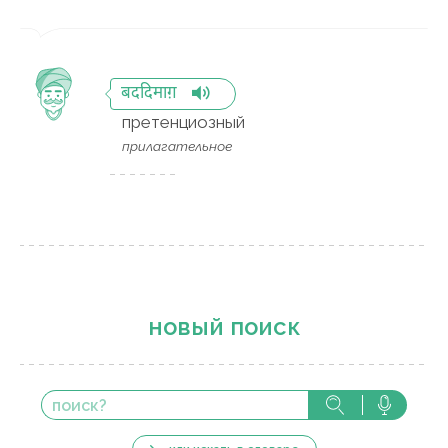
बददिमाग़
претенциозный
прилагательное
новый поиск