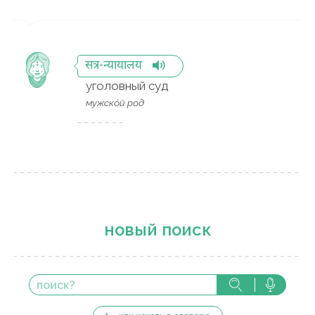
सत्र-न्यायालय
уголовный суд
мужско́й род
новый поиск