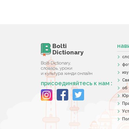
Bolti
нав
Dictionary
сл
Bolti Dictionary,
фо
словарь, уроки
из
и культура хинди онлайн
Свя
присоединяйтесь к нам :
об
Юр
Пра
Ус
По