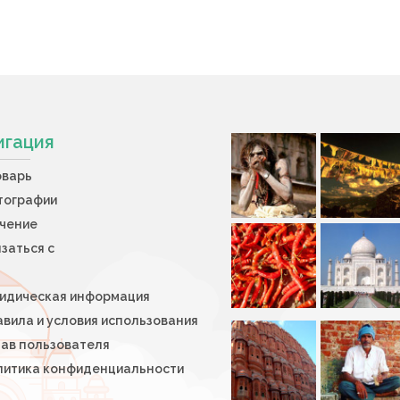
игация
оварь
тографии
учение
заться с
идическая информация
вила и условия использования
тав пользователя
литика конфиденциальности