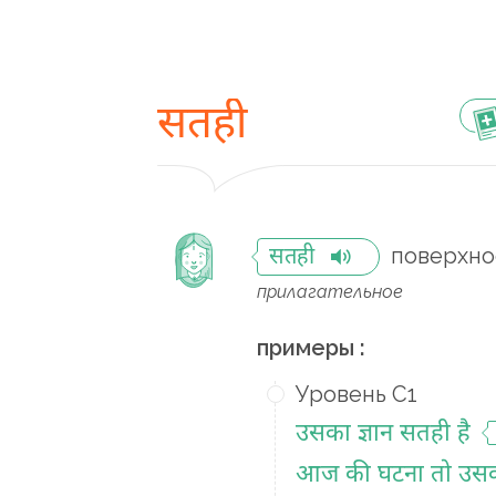
सतही
поверхн
सतही
прилагательное
примеры :
Уровень C1
उसका ज्ञान सतही है
आज की घटना तो उसका