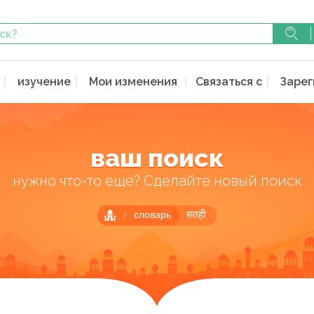
изучение
Мои изменения
Связаться с
Зарег
ваш поиск
нужно что-то еще? Сделайте новый поиск
словарь
सतही