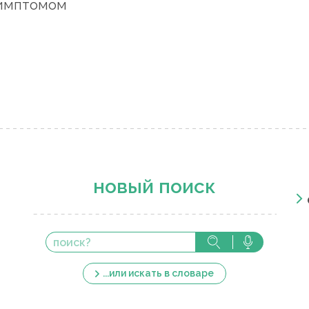
симптомом
новый поиск
...или искать в словаре