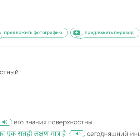
предложить фотографию
предложить перевод
остный
его знания поверхностны
 एक सतही लक्षण मात्र है
сегодняшний инц