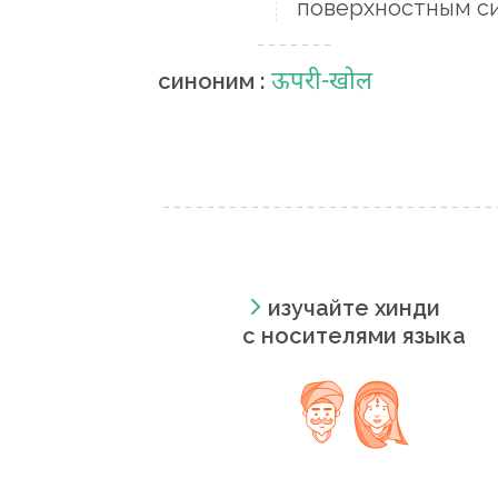
поверхностным 
ऊपरी-खोल
синоним :
изучайте хинди
с носителями языка