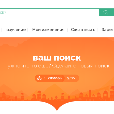
изучение
Мои изменения
Связаться с
Зарег
ваш поиск
нужно что-то еще? Сделайте новый поиск
словарь
पुर:स्थ