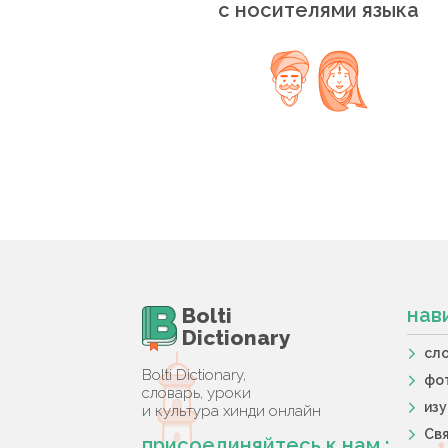
с носителями языка
Bolti
нав
Dictionary
сл
Bolti Dictionary,
фо
словарь, уроки
из
и культура хинди онлайн
Свя
присоединяйтесь к нам :