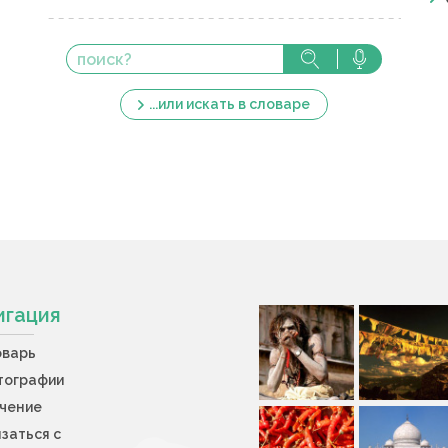
...или искать в словаре
игация
оварь
тографии
учение
заться с