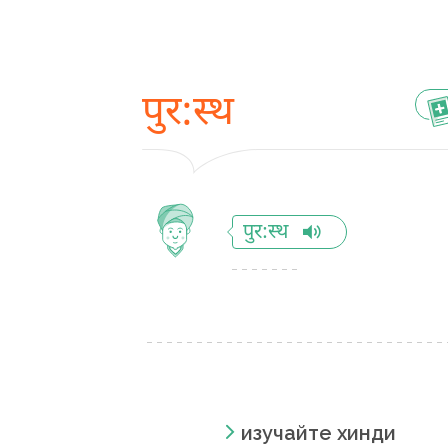
पुर:स्थ
पुर:स्थ
изучайте хинди