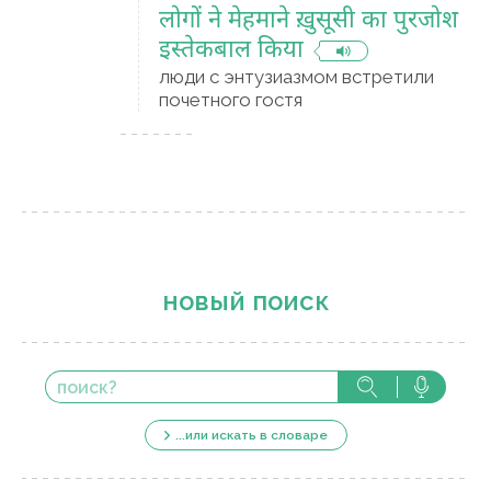
लोगों ने मेहमाने ख़ुसूसी का पुरजोश
इस्तेकबाल किया
люди с энтузиазмом встретили
почетного гостя
новый поиск
...или искать в словаре