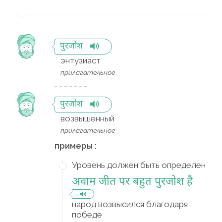
पुरजोश
энтузиаст
прилагательное
पुरजोश
возвышенный
прилагательное
примеры :
Уровень должен быть определен
अवाम जीत पर बहुत पुरजोश है
народ возвысился благодаря
победе