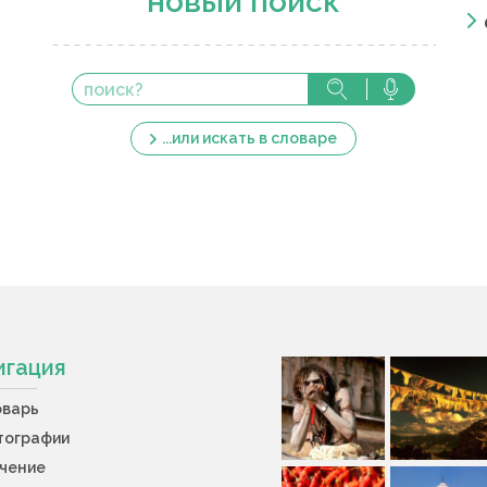
новый поиск
...или искать в словаре
игация
оварь
тографии
учение