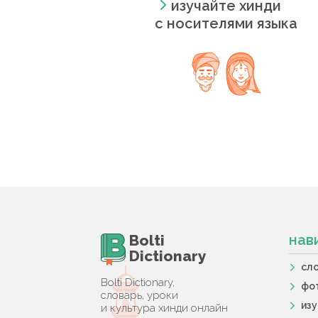
изучайте хинди
с носителями языка
Bolti
нав
Dictionary
сл
Bolti Dictionary,
фо
словарь, уроки
из
и культура хинди онлайн