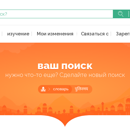
изучение
Мои изменения
Связаться с
Зарег
ваш поиск
нужно что-то еще? Сделайте новый поиск
словарь
पुलिनमय