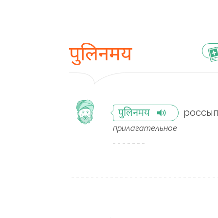
पुलिनमय
россы
पुलिनमय
прилагательное