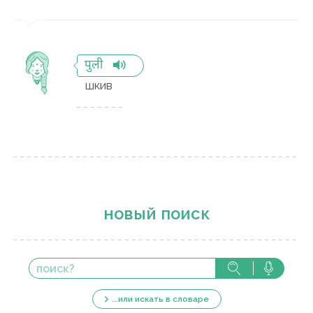
पुली
шкив
новый поиск
...или искать в словаре