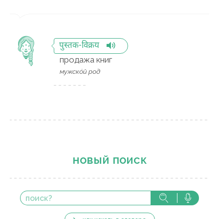
पुस्तक-विक्रय
продажа книг
мужско́й род
новый поиск