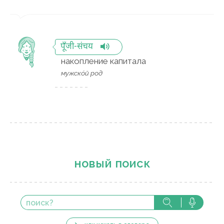
पूँजी-संचय
накопление капитала
мужско́й род
новый поиск