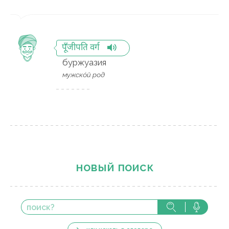
पूँजीपति वर्ग
буржуазия
мужско́й род
новый поиск