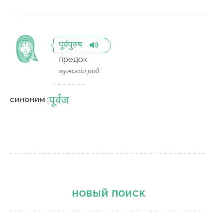
पूर्वपुरुष
предок
мужско́й род
पूर्वज
синоним :
новый поиск