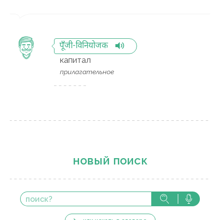
पूँजी-विनियोजक
капитал
прилагательное
новый поиск