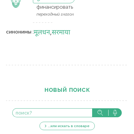
финансировать
переходный глагол
मूलधन
,
सरमाया
синонимы :
новый поиск
...или искать в словаре