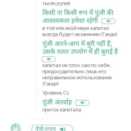
тысяч рупий
किसी ना किसी रूप में पूंजी की
आवश्यकता हमेशा रहेगी
в той или иной мере капитал
всегда будет незаменим (Ганди)
पूंजी अपने-आप में बुरी नहीं है,
उसके ग़लत उपयोग में ही बुराई है
капитал не плох сам по себе,
предосудительно лишь его
неправильное использование
(Ганди)
Уровень C1
पूंजी अंतर्वाह
приток капитала
पूँजी लगाना