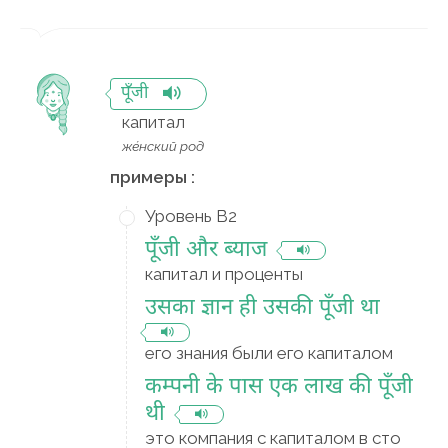
पूँजी
капитал
же́нский род
примеры :
Уровень B2
पूँजी और ब्याज
капитал и проценты
उसका ज्ञान ही उसकी पूँजी था
его знания были его капиталом
कम्पनी के पास एक लाख की पूँजी
थी
это компания с капиталом в сто