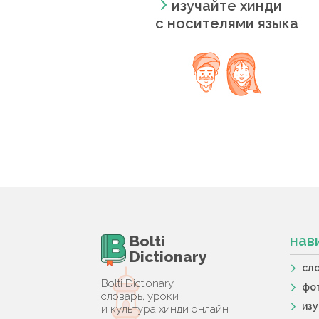
изучайте хинди
с носителями языка
Bolti
нав
Dictionary
сл
Bolti Dictionary,
фо
словарь, уроки
из
и культура хинди онлайн