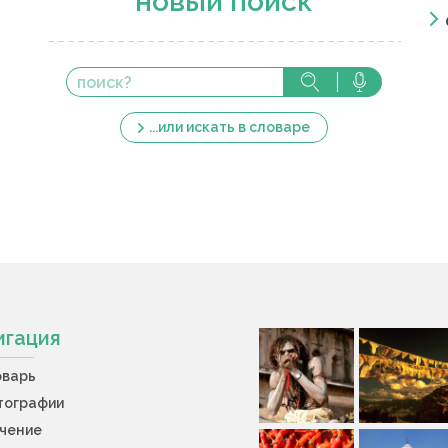
новый поиск
...или искать в словаре
игация
оварь
тографии
учение