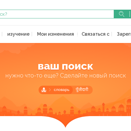
изучение
Мои изменения
Связаться с
Зарег
ваш поиск
нужно что-то еще? Сделайте новый поиск
словарь
पूँजीदारी