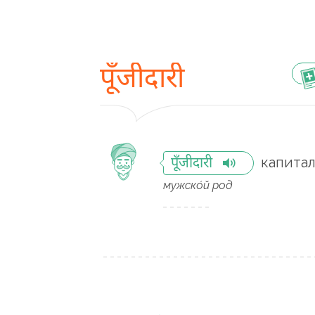
पूँजीदारी
капита
पूँजीदारी
мужско́й род