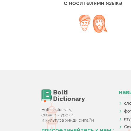
с носителями языка
Bolti
нав
Dictionary
сл
Bolti Dictionary,
фо
словарь, уроки
из
и культура хинди онлайн
Свя
присоединяйтесь к нам :