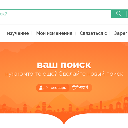
изучение
Мои изменения
Связаться с
Зарег
ваш поиск
нужно что-то еще? Сделайте новый поиск
словарь
पूँजी-पदार्थ