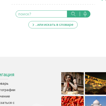
...или искать в словаре
игация
оварь
тографии
учение
заться с