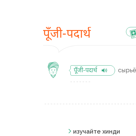
पूँजी-पदार्थ
сырь
पूँजी-पदार्थ
изучайте хинди