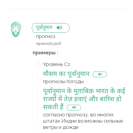
पूर्वानुमान
прогноз
мужско́й род
примеры :
Уровень C1
मौसम का पूर्वानुमान
прогнозы погоды
पूर्वानुमान के मुताबिक़ भारत के कई
राज्यों में तेज़ हवाएं और बारिश हो
सकती हैं
согласно прогнозу, во многих
штатах Индии возможны сильные
ветры и дожди