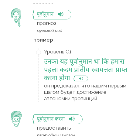
पूर्वानुमान
прогноз
мужско́й род
пример :
Уровень C1
उनका यह पूर्वानुमान था कि हमारा
पहला कदम प्रांतीय स्वायत्तता प्राप्त
करना होगा
он предсказал, что нашим первым
шагом будет достижение
автономии провинций
पूर्वानुमान करना
предоставить
переходный глагол