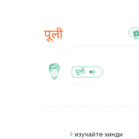
पूली
पूली
изучайте хинди