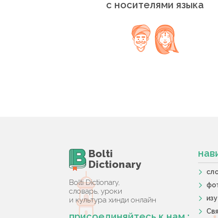
с носителями языка
Bolti
нав
Dictionary
сл
Bolti Dictionary,
фо
словарь, уроки
из
и культура хинди онлайн
Свя
присоединяйтесь к нам :