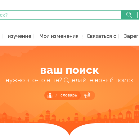
изучение
Мои изменения
Связаться с
Зарег
ваш поиск
нужно что-то еще? Сделайте новый поиск
словарь
पूली