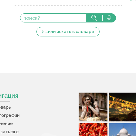
...или искать в словаре
игация
оварь
тографии
учение
заться с