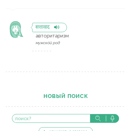
सत्तावाद
авторитаризм
мужско́й род
новый поиск