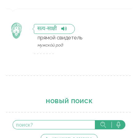
सत्य-साक्षी
прямой свидетель
мужско́й род
новый поиск