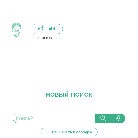
सट्टी
рынок
новый поиск
...или искать в словаре