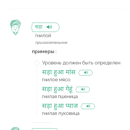
सड़ा
гнилой
прилагательное
примеры :
Уровень должен быть определен
सड़ा हुआ मांस
гнилое мясо
सड़ा हुआ गेहूं
гнилая пшеница
सड़ा हुआ प्याज
гнилая луковица