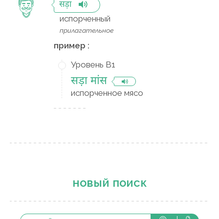
सड़ा
испорченный
прилагательное
пример :
Уровень B1
सड़ा मांस
испорченное мясо
новый поиск