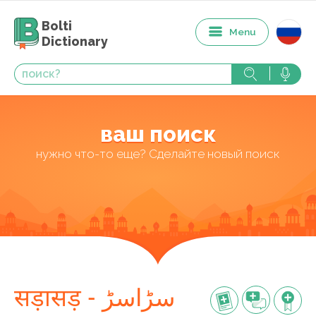
Bolti
Menu
Dictionary
ваш поиск
нужно что-то еще? Сделайте новый поиск
सड़ासड़ - سڑاسڑ