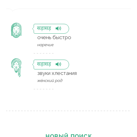
सड़ासड़
очень быстро
наречие
सड़ासड़
звуки хлестания
же́нский род
новый поиск