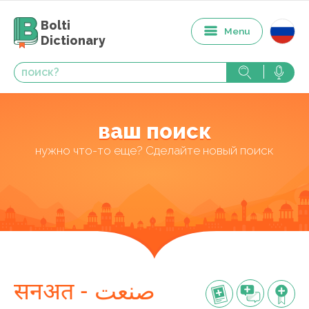
Bolti
Menu
Dictionary
ваш поиск
нужно что-то еще? Сделайте новый поиск
सनअत - صنعت