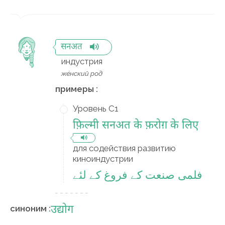
सनअत
индустрия
же́нский род
примеры :
Уровень C1
फ़िल्मी सनअत के फ़रोग़ के लिए
для содействия развитию
киноиндустрии
فلمی صنعت کے فروغ کے لئے
उद्योग
синоним :