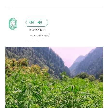
सन
конопля
мужско́й род