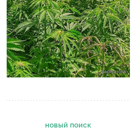
@aditya.johar
новый поиск